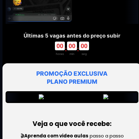
Últimas 5 vagas antes do preço subir
00
00
00
:
:
horas
min
seg
PROMOÇÃO EXCLUSIVA
PLANO PREMIUM
Veja o que você recebe:
🎬
Aprenda com video aulas
passo a passo